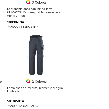
3 Colores
Sobrepantalones para niños, forro
rro
CLIMASCOT®, transpirable, resistente a
viento y agua
10090-194
MASCOT® INDUSTRY
no
2 Colores
o,
Pantalones de invierno, resistente al agua
Louisville
50102-814
MASCOT® SAFE AQUA