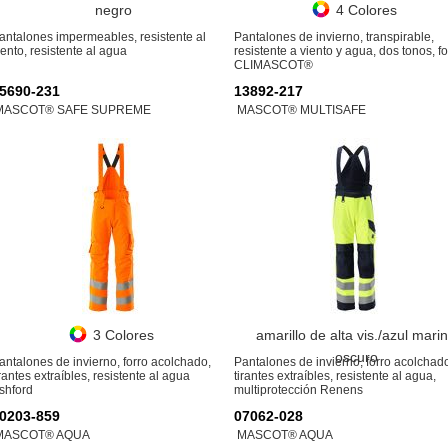
negro
4 Colores
antalones impermeables, resistente al
Pantalones de invierno, transpirable,
iento, resistente al agua
resistente a viento y agua, dos tonos, fo
CLIMASCOT®
5690-231
13892-217
MASCOT® SAFE SUPREME
MASCOT® MULTISAFE
3 Colores
amarillo de alta vis./azul mari
oscuro
antalones de invierno, forro acolchado,
Pantalones de invierno, forro acolchad
irantes extraíbles, resistente al agua
tirantes extraíbles, resistente al agua,
shford
multiprotección Renens
0203-859
07062-028
MASCOT® AQUA
MASCOT® AQUA