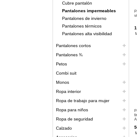
Cubre pantalón
Pantalones impermeables
P
v
Pantalones de invierno
Pantalones térmicos
1
Pantalones alta visibilidad
Pantalones cortos
Pantalones ¾
Petos
Combi suit
Monos
Ropa interior
Ropa de trabajo para mujer
Ropa para niños
P
t
Ropa de seguridad
A
5
Calzado