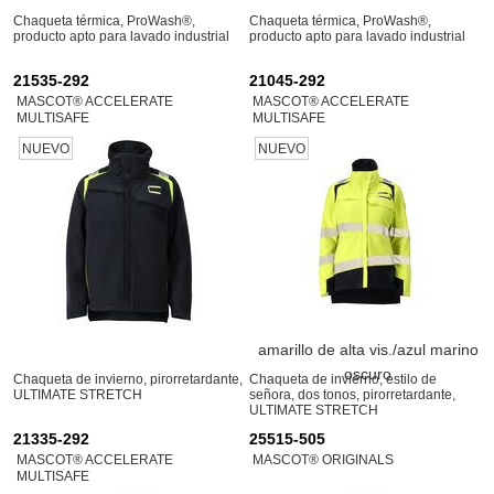
Chaqueta térmica, ProWash®,
Chaqueta térmica, ProWash®,
producto apto para lavado industrial
producto apto para lavado industrial
21535-292
21045-292
MASCOT® ACCELERATE
MASCOT® ACCELERATE
MULTISAFE
MULTISAFE
NUEVO
NUEVO
amarillo de alta vis./azul marino
oscuro
Chaqueta de invierno, pirorretardante,
Chaqueta de invierno, estilo de
ULTIMATE STRETCH
señora, dos tonos, pirorretardante,
ULTIMATE STRETCH
21335-292
25515-505
MASCOT® ACCELERATE
MASCOT® ORIGINALS
MULTISAFE