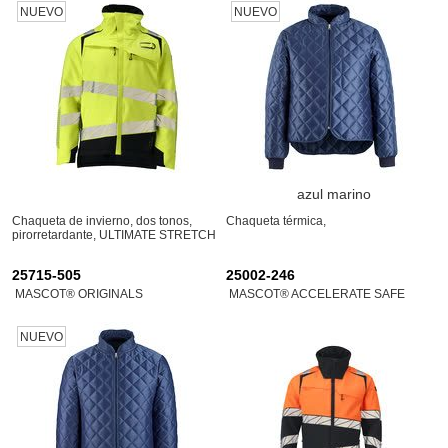
NUEVO
NUEVO
azul marino
Chaqueta de invierno, dos tonos,
Chaqueta térmica,
pirorretardante, ULTIMATE STRETCH
25715-505
25002-246
MASCOT® ORIGINALS
MASCOT® ACCELERATE SAFE
NUEVO