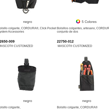
negro
5 Colores
olsillo colgante, CORDURA®, Click Pocket
Bolsillos colgantes, artesano, CORDU
ystem Accessories
conjunto de dos
2650-009
22750-012
MASCOT® CUSTOMIZED
MASCOT® CUSTOMIZED
negro
negro
olsillo colgante,
Bolsillo colgante, CORDURA®