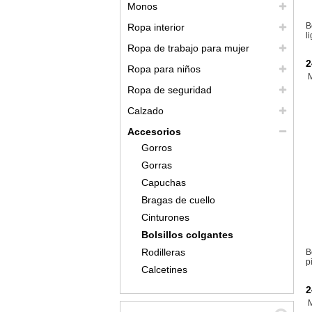
Monos
B
Ropa interior
l
Ropa de trabajo para mujer
2
Ropa para niños
Ropa de seguridad
Calzado
Accesorios
Gorros
Gorras
Capuchas
Bragas de cuello
Cinturones
Bolsillos colgantes
Rodilleras
B
p
Calcetines
2