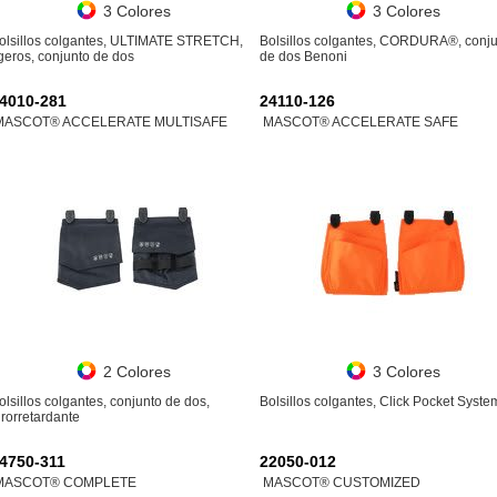
3 Colores
3 Colores
olsillos colgantes, ULTIMATE STRETCH,
Bolsillos colgantes, CORDURA®, conj
igeros, conjunto de dos
de dos Benoni
4010-281
24110-126
MASCOT® ACCELERATE MULTISAFE
MASCOT® ACCELERATE SAFE
2 Colores
3 Colores
olsillos colgantes, conjunto de dos,
Bolsillos colgantes, Click Pocket Syste
irorretardante
4750-311
22050-012
MASCOT® COMPLETE
MASCOT® CUSTOMIZED