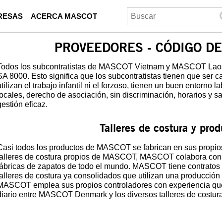
RESAS
ACERCA MASCOT
PROVEEDORES - CÓDIGO D
Todos los subcontratistas de MASCOT Vietnam y MASCOT Laos 
SA 8000. Esto significa que los subcontratistas tienen que ser 
utilizan el trabajo infantil ni el forzoso, tienen un buen entorno
locales, derecho de asociación, sin discriminación, horarios y s
gestión eficaz.
Talleres de costura y pro
Casi todos los productos de MASCOT se fabrican en sus propios
talleres de costura propios de MASCOT, MASCOT colabora con t
fábricas de zapatos de todo el mundo. MASCOT tiene contratos e
talleres de costura ya consolidados que utilizan una producci
MASCOT emplea sus propios controladores con experiencia que
diario entre MASCOT Denmark y los diversos talleres de costura